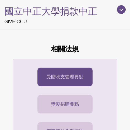
跳
國立中正大學捐款中正
到
主
GIVE CCU
要
內
容
區
相關法規
受贈收支管理要點
獎勵捐贈要點