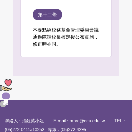
第十二條
本要點經校務基金管理委員會議
通過陳請校長核定後公布實施，
修正時亦同。
我要捐款
聯絡人
:
張鈺英小姐 E-mail
:
mprc@ccu.edu.tw TEL
:
(05)272-0411#10252 | 專線
:
(05)272-4295