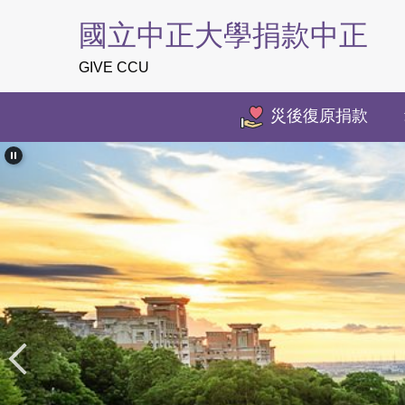
跳
國立中正大學捐款中正
到
主
GIVE CCU
要
內
災後復原捐款
容
區