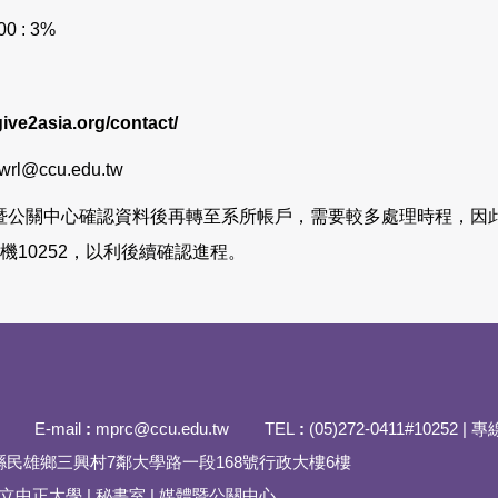
00 : 3%
give2asia.org/contact/
ccu.edu.tw
公關中心確認資料後再轉至系所帳戶，需要較多處理時程，因此請
絡分機10252，以利後續確認進程。
E-mail
:
mprc@ccu.edu.tw TEL
:
(05)272-0411#10252 | 專
嘉義縣民雄鄉三興村7鄰大學路一段168號行政大樓6樓
t © 國立中正大學 | 秘書室 | 媒體暨公關中心